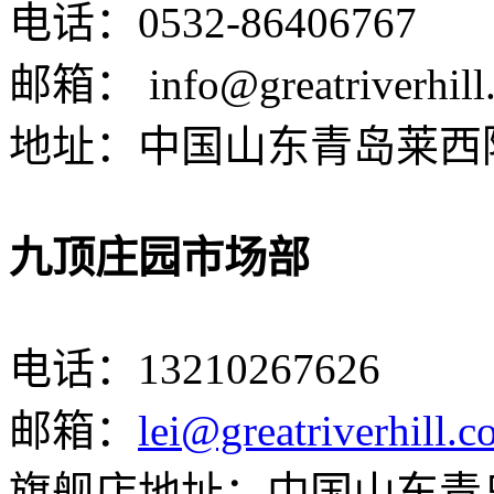
电话：
0532-86406767
邮箱：
info@greatriverhil
地址：中国山东青岛莱西
九顶庄园市场部
电话：
13210267626
邮箱：
lei@greatriverhill.
旗舰店地址：中国山东青岛