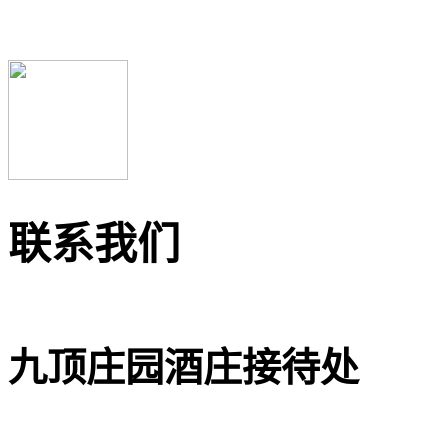
联系我们
九顶庄园酒庄接待处