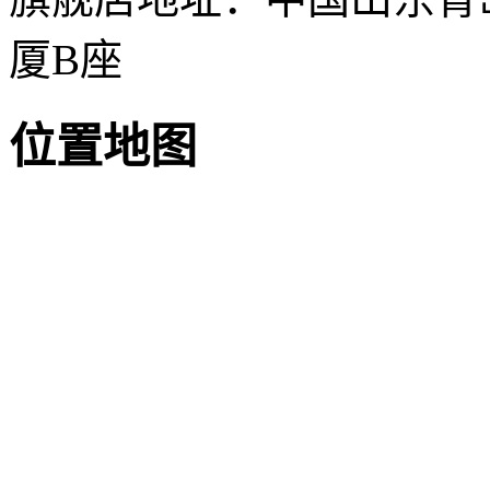
厦B座
位置地图