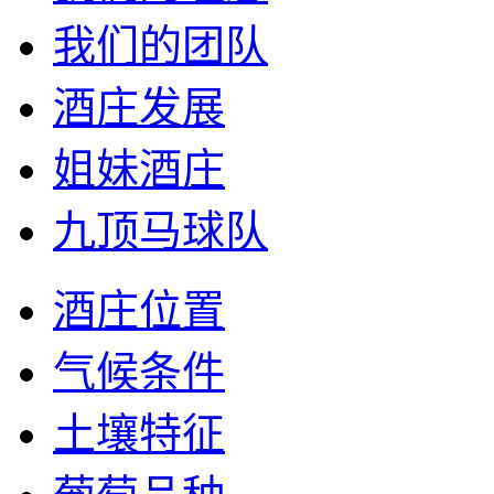
我们的团队
酒庄发展
姐妹酒庄
九顶马球队
酒庄位置
气候条件
土壤特征