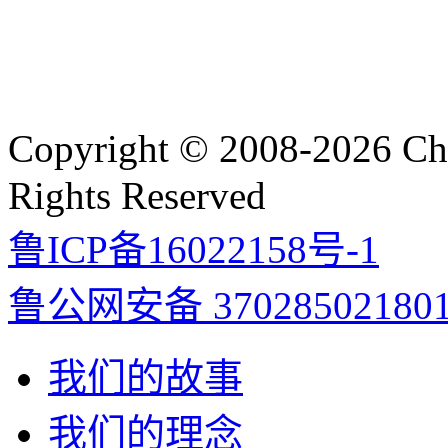
Copyright © 2008-2026 C
Rights Reserved
鲁ICP备16022158号-1
鲁公网安备 37028502180
我们的故事
我们的理念