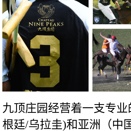
九顶庄园经营着一支专业
根廷
/
乌拉圭
)
和亚洲（中