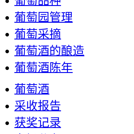
葡萄品种
葡萄园管理
葡萄采摘
葡萄酒的酿造
葡萄酒陈年
葡萄酒
采收报告
获奖记录