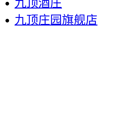
九顶酒庄
九顶庄园旗舰店