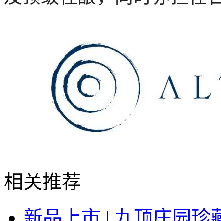
相关推荐
新品上市 | 九顶庄园珍