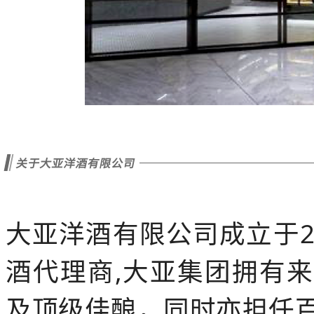
关于大亚洋酒有限公司
大亚洋酒有限公司成立于2
酒代理商,大亚集团拥有来
及顶级佳酿，同时亦担任