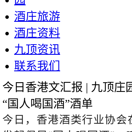
酒庄旅游
酒庄资料
九顶资讯
联系我们
今日香港文汇报 | 九顶
“国人喝国酒”酒单
今日，香港酒类行业协会