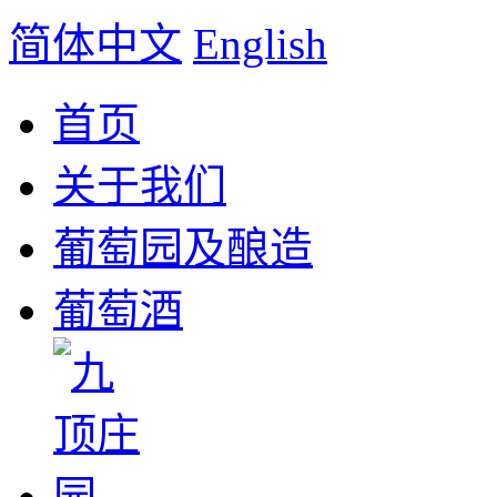
简体中文
English
首页
关于我们
葡萄园及酿造
葡萄酒