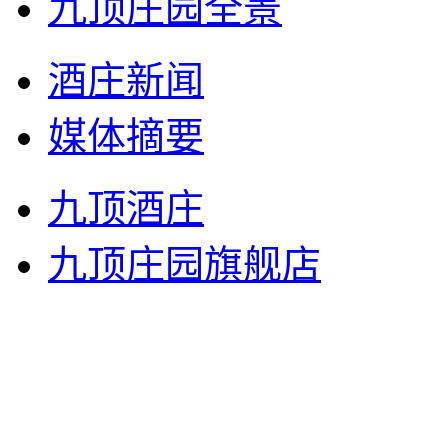
九顶庄园全景
酒庄新闻
媒体摘要
九顶酒庄
九顶庄园旗舰店