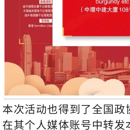
本次活动也得到了全国政
在其个人媒体账号中转发