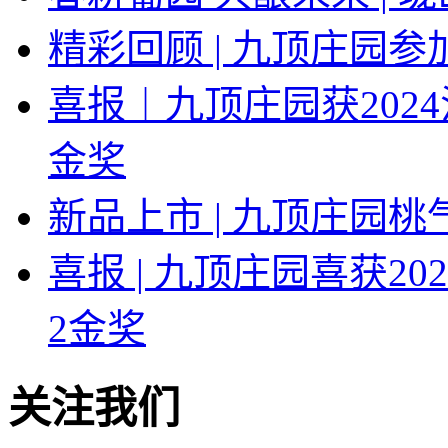
精彩回顾 | 九顶庄园参
喜报︱九顶庄园获202
金奖
新品上市 | 九顶庄园桃
喜报 | 九顶庄园喜获2
2金奖
关注我们