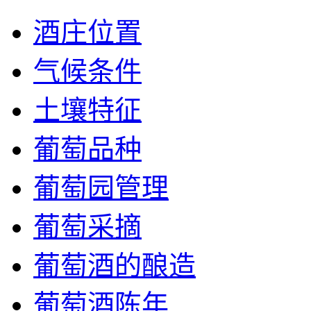
酒庄位置
气候条件
土壤特征
葡萄品种
葡萄园管理
葡萄采摘
葡萄酒的酿造
葡萄酒陈年