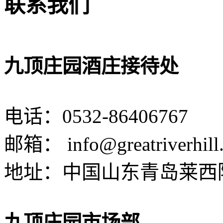
联系我们
九顶庄园酒庄接待处
电话：
0532-86406767
邮箱：
info@greatriverhil
地址：中国山东青岛莱西
九顶庄园市场部