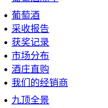
葡萄酒
采收报告
获奖记录
市场分布
酒庄直购
我们的经销商
九顶全景