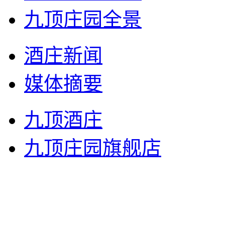
九顶庄园全景
酒庄新闻
媒体摘要
九顶酒庄
九顶庄园旗舰店