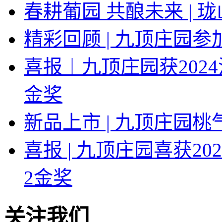
春耕葡园 共酿未来 |
精彩回顾 | 九顶庄园参
喜报︱九顶庄园获202
金奖
新品上市 | 九顶庄园桃
喜报 | 九顶庄园喜获2
2金奖
关注我们