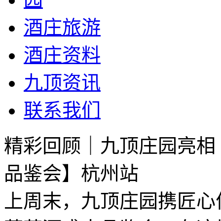
酒庄旅游
酒庄资料
九顶资讯
联系我们
精彩回顾｜九顶庄园亮相
品鉴会】杭州站
上周末，九顶庄园携匠心