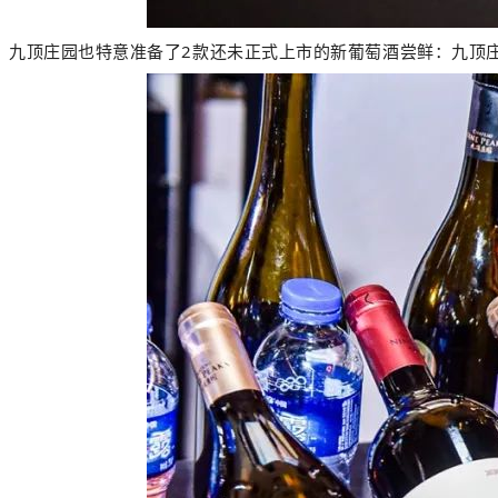
九顶庄园也特意准备了2款还未正式上市的新葡萄酒尝鲜：九顶庄