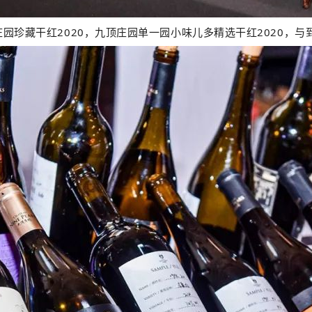
园珍藏干红2020，九顶庄园单一园小味儿多精选干红2020，