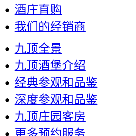
酒庄直购
我们的经销商
九顶全景
九顶酒堡介绍
经典参观和品鉴
深度参观和品鉴
九顶庄园客房
更多预约服务