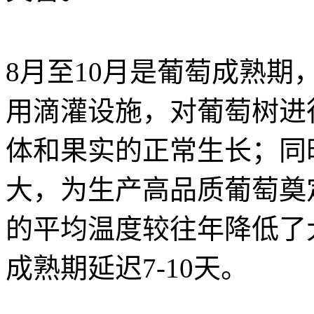
8
月至
10
月是葡萄成熟期
用滴灌设施，对葡萄树进
体和果实的正常生长；同
大，为生产高品质葡萄奠
的平均温度较往年降低了
成熟期延迟
7-10
天。