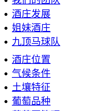
酒庄发展
姐妹酒庄
九顶马球队
酒庄位置
气候条件
土壤特征
葡萄品种