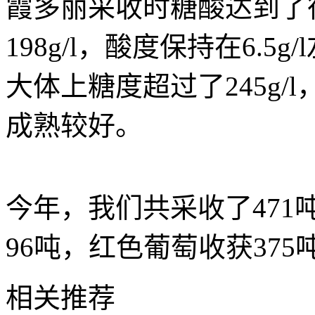
霞多丽采收时糖酸达到了
198g/l
，酸度保持在
6.5g/l
大体上糖度超过了
245g/l
成熟较好。
今年，我们共采收了
471
96
吨，红色葡萄收获
375
相关推荐