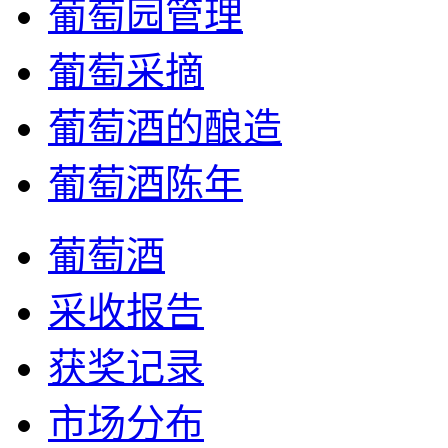
葡萄园管理
葡萄采摘
葡萄酒的酿造
葡萄酒陈年
葡萄酒
采收报告
获奖记录
市场分布