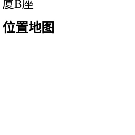
厦B座
位置地图